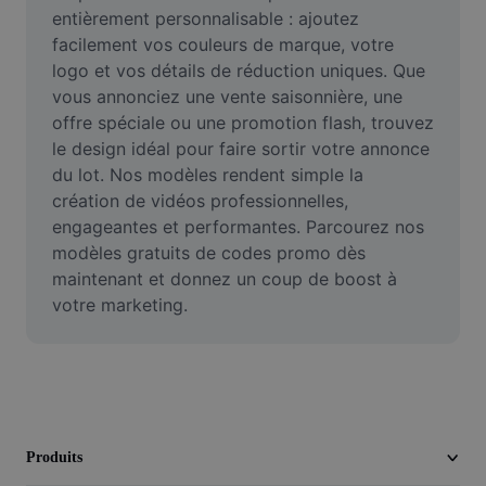
Vidéo
entièrement personnalisable : ajoutez 
facilement vos couleurs de marque, votre 
Suppression de l'arrière-plan de vidéos
logo et vos détails de réduction uniques. Que 
vous annonciez une vente saisonnière, une 
Amélioration de la qualité
offre spéciale ou une promotion flash, trouvez 
le design idéal pour faire sortir votre annonce 
Éditeur de vidéos
du lot. Nos modèles rendent simple la 
Couper une vidéo
création de vidéos professionnelles, 
engageantes et performantes. Parcourez nos 
Ajouter des sous-titres à une vidéo
modèles gratuits de codes promo dès 
maintenant et donnez un coup de boost à 
Convertisseur de vidéo
votre marketing.
Produits