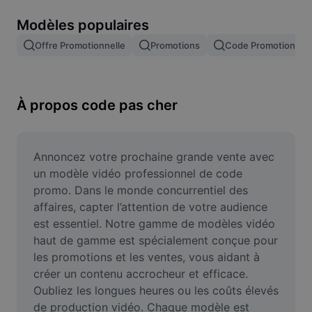
Suppression de l'arrière-plan d'images
Modèles populaires
Fusion d'images
Offre Promotionnelle
Promotions
Code Promotionnel
Outil d'amélioration d'images
Redimensionner une image
À propos code pas cher
Éditeur de photos en ligne
Générateur de mèmes
Annoncez votre prochaine grande vente avec 
un modèle vidéo professionnel de code 
AI Text Remover
promo. Dans le monde concurrentiel des 
affaires, capter l’attention de votre audience 
AI People Remover
est essentiel. Notre gamme de modèles vidéo 
haut de gamme est spécialement conçue pour 
AI Inpainting
les promotions et les ventes, vous aidant à 
Face Cutout
créer un contenu accrocheur et efficace. 
Oubliez les longues heures ou les coûts élevés 
de production vidéo. Chaque modèle est 