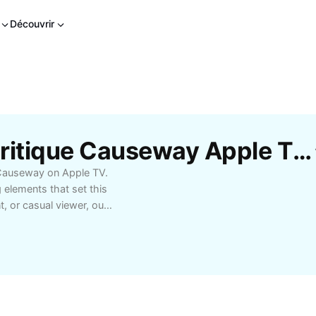
Découvrir
Modèles Gratuits De Critique Causeway Apple TV Par CapCut
 Causeway on Apple TV.
 elements that set this
, or casual viewer, our
nique perspective. Find
e viewing experience,
rth your time. Stay
ation for quality cinema
.