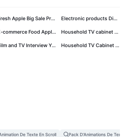
Fresh Apple Big Sale Promotion Tiktok Modern
Electronic products Discount tv
E-commerce Food Apple Fruit Detail Page
Household TV cabinet New arrivals Minimalist
Film and TV Interview Youtube Thumbnail
Household TV Cabinet Heavy promotion Business
Animation De Texte En Scroll
Pack D'Animations De Texte