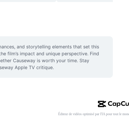
ces, and storytelling elements that set this 
he film’s impact and unique perspective. Find 
ether Causeway is worth your time. Stay 
seway Apple TV critique.
Éditeur de vidéos optimisé par l'IA pour tout le mon