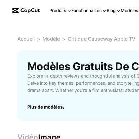
Produits
Fonctionnalités
Blog
Modèles
Accueil
Modèle
Critique Causeway Apple TV
>
>
Explore in-depth reviews and thoughtful analysis of
Delve into key themes, performances, and storytelling
drama apart. Whether you’re a film enthusiast, student
critique helps you understand the film’s impact and u
out how the cast, direction, and screenplay shape th
Plus de modèles
›
and get recommendations on whether Causeway is wo
informed with expert opinions and boost your appreci
with our comprehensive Causeway Apple TV critique
Vidéo
Image