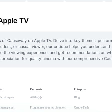
Apple TV
s of Causeway on Apple TV. Delve into key themes, performan
udent, or casual viewer, our critique helps you understand t
ape the viewing experience, and get recommendations on wh
ppreciation for quality cinema with our comprehensive Cau
déo
Découvrir
Entreprise
arrière-plan
Affilié(e)s
Blog
n transparent
Programme pour les pionniers et pionnières
Centre d'aide