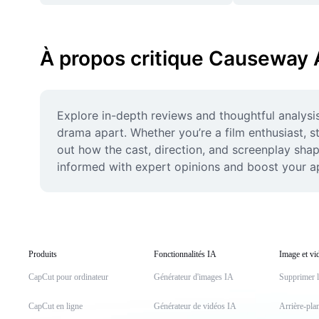
À propos critique Causeway 
Explore in-depth reviews and thoughtful analysi
drama apart. Whether you’re a film enthusiast, st
out how the cast, direction, and screenplay sh
informed with expert opinions and boost your a
Produits
Fonctionnalités IA
Image et vi
CapCut pour ordinateur
Générateur d'images IA
Supprimer l'
CapCut en ligne
Générateur de vidéos IA
Arrière-pla