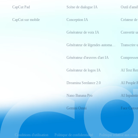
CapCut Pad
Scène de dialogue IA
Outil d'amé
CapCut sur mobile
Conception IA
Créateur d
Générateur de voix IA
Générateur de légendes automatiques
Transcrire 
Générateur d'œuvres d'art IA
Compresser
Générateur de logos IA
AI Text Re
Dreamina Seedance 2.0
AI People 
Nano Banana Pro
AI Inpainti
Gemini Omni
Face Cutou
Conditions d'utilisation
Politique de confidentialité
Politique relative aux cook