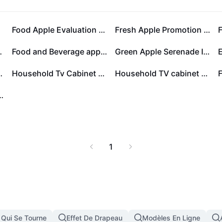
Food Apple Evaluation Simplicity
Fresh Apple Promotion Instagram Post
t LED TV
Food and Beverage apple juices insta post
Green Apple Serenade Instagram Story
 - Instagram ad
Household Tv Cabinet Collection Display
Household TV cabinet Heavy promotion Business
oden TV Cabinets
1
 Qui Se Tourne
Effet De Drapeau
Modèles En Ligne