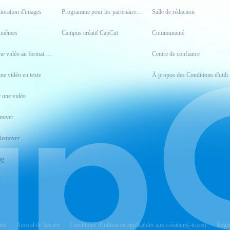
lioration d'images
Programme pour les partenaires créatifs
Salle de rédaction
e mèmes
Campus créatif CapCut
Communauté
Convertir une vidéo au format MP4
Centre de confiance
une vidéo en texte
À propos des Co
 une vidéo
mover
Remover
ng
t
ies
Accord de licence
Conditions d'utilisation applicables aux créateurs(-trices)
Règle