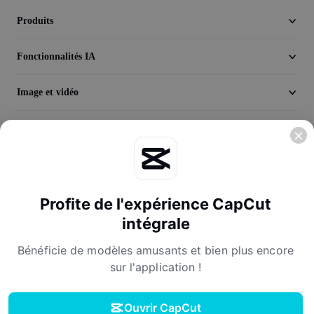
Seedream 5.0
Produits
Fonctionnalités IA
Image et vidéo
Découvrir
Entreprise
Profite de l'expérience CapCut
intégrale
Bénéficie de modèles amusants et bien plus encore
sur l'application !
Conditions d'utilisation
Politique de confidentialité
Politique relative aux cookies
Accord de licence
Ouvrir CapCut
Conditions d'utilisation applicables aux créateurs(-trices)