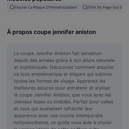
Suppression de l'arrière-plan d'images
Flouter La Plaque D'Immatriculation
Effet De Page Qui Se T
Fusion d'images
Outil d'amélioration d'images
À propos coupe jennifer aniston
Redimensionner une image
Éditeur de photos en ligne
La coupe Jennifer Aniston fait sensation 
depuis des années grâce à son allure naturelle 
Générateur de mèmes
et sophistiquée. Découvrez comment adopter 
ce look emblématique et élégant qui sublime 
AI Text Remover
toutes les formes de visage. Apprenez les 
meilleures astuces pour entretenir et styliser 
AI People Remover
la coupe Jennifer Aniston, que vous ayez les 
AI Inpainting
cheveux lisses ou ondulés. Parfait pour celles 
et ceux qui souhaitent rafraîchir leur 
Face Cutout
apparence avec une touche intemporelle 
hollywoodienne, ce guide vous aide à choisir 