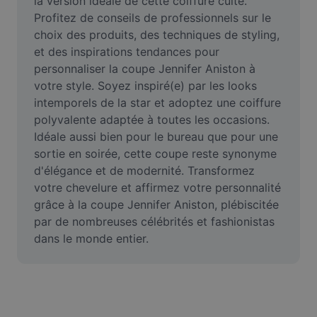
la version idéale de cette coiffure culte. 
Vidéo
Profitez de conseils de professionnels sur le 
choix des produits, des techniques de styling, 
Suppression de l'arrière-plan de vidéos
et des inspirations tendances pour 
personnaliser la coupe Jennifer Aniston à 
Amélioration de la qualité
votre style. Soyez inspiré(e) par les looks 
Éditeur de vidéos
intemporels de la star et adoptez une coiffure 
polyvalente adaptée à toutes les occasions. 
Couper une vidéo
Idéale aussi bien pour le bureau que pour une 
sortie en soirée, cette coupe reste synonyme 
Ajouter des sous-titres à une vidéo
d'élégance et de modernité. Transformez 
votre chevelure et affirmez votre personnalité 
Convertisseur de vidéo
grâce à la coupe Jennifer Aniston, plébiscitée 
par de nombreuses célébrités et fashionistas 
dans le monde entier.