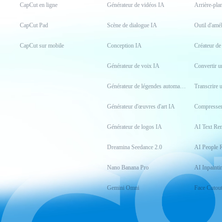
CapCut en ligne
Générateur de vidéos IA
Arrière-pla
CapCut Pad
Scène de dialogue IA
Outil d'amé
CapCut sur mobile
Conception IA
Créateur d
Générateur de voix IA
Générateur de légendes automatiques
Transcrire 
Générateur d'œuvres d'art IA
Compresser
Générateur de logos IA
AI Text Re
Dreamina Seedance 2.0
AI People 
Nano Banana Pro
AI Inpainti
Gemini Omni
Face Cutou