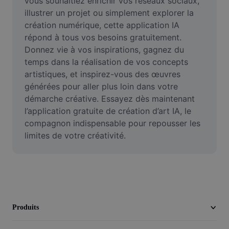
vous souhaitiez enrichir vos réseaux sociaux, 
Vidéo
illustrer un projet ou simplement explorer la 
création numérique, cette application IA 
Suppression de l'arrière-plan de vidéos
répond à tous vos besoins gratuitement. 
Donnez vie à vos inspirations, gagnez du 
Amélioration de la qualité
temps dans la réalisation de vos concepts 
Éditeur de vidéos
artistiques, et inspirez-vous des œuvres 
générées pour aller plus loin dans votre 
Couper une vidéo
démarche créative. Essayez dès maintenant 
l’application gratuite de création d’art IA, le 
Ajouter des sous-titres à une vidéo
compagnon indispensable pour repousser les 
limites de votre créativité.
Convertisseur de vidéo
Produits