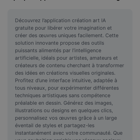
Suppression de l'arrière-plan d'images
Fusion d'images
Découvrez l’application création art IA 
gratuite pour libérer votre imagination et 
Outil d'amélioration d'images
créer des œuvres uniques facilement. Cette 
solution innovante propose des outils 
Redimensionner une image
puissants alimentés par l’intelligence 
Éditeur de photos en ligne
artificielle, idéals pour artistes, amateurs et 
créateurs de contenu cherchant à transformer 
Générateur de mèmes
des idées en créations visuelles originales. 
Profitez d’une interface intuitive, adaptée à 
AI Text Remover
tous niveaux, pour expérimenter différentes 
techniques artistiques sans compétence 
AI People Remover
préalable en dessin. Générez des images, 
AI Inpainting
illustrations ou designs en quelques clics, 
personnalisez vos œuvres grâce à un large 
Face Cutout
éventail de styles et partagez-les 
instantanément avec votre communauté. Que 