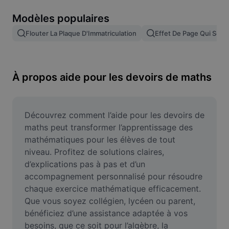
Suppression de l'arrière-plan d'images
Modèles populaires
Fusion d'images
Flouter La Plaque D'Immatriculation
Effet De Page Qui Se T
Outil d'amélioration d'images
Redimensionner une image
À propos aide pour les devoirs de maths
Éditeur de photos en ligne
Générateur de mèmes
Découvrez comment l’aide pour les devoirs de 
maths peut transformer l’apprentissage des 
AI Text Remover
mathématiques pour les élèves de tout 
niveau. Profitez de solutions claires, 
AI People Remover
d’explications pas à pas et d’un 
accompagnement personnalisé pour résoudre 
AI Inpainting
chaque exercice mathématique efficacement. 
Face Cutout
Que vous soyez collégien, lycéen ou parent, 
bénéficiez d’une assistance adaptée à vos 
besoins, que ce soit pour l’algèbre, la 