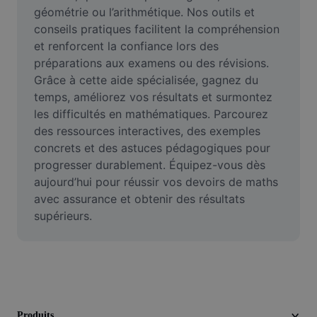
Vidéo
géométrie ou l’arithmétique. Nos outils et 
conseils pratiques facilitent la compréhension 
Suppression de l'arrière-plan de vidéos
et renforcent la confiance lors des 
préparations aux examens ou des révisions. 
Amélioration de la qualité
Grâce à cette aide spécialisée, gagnez du 
temps, améliorez vos résultats et surmontez 
Éditeur de vidéos
les difficultés en mathématiques. Parcourez 
Couper une vidéo
des ressources interactives, des exemples 
concrets et des astuces pédagogiques pour 
Ajouter des sous-titres à une vidéo
progresser durablement. Équipez-vous dès 
aujourd’hui pour réussir vos devoirs de maths 
Convertisseur de vidéo
avec assurance et obtenir des résultats 
supérieurs.
Produits