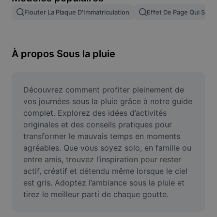
Suppression de l'arrière-plan d'images
Flouter La Plaque D'Immatriculation
Effet De Page Qui Se T
Fusion d'images
Outil d'amélioration d'images
À propos Sous la pluie
Redimensionner une image
Éditeur de photos en ligne
Découvrez comment profiter pleinement de 
vos journées sous la pluie grâce à notre guide 
Générateur de mèmes
complet. Explorez des idées d’activités 
originales et des conseils pratiques pour 
AI Text Remover
transformer le mauvais temps en moments 
agréables. Que vous soyez solo, en famille ou 
AI People Remover
entre amis, trouvez l’inspiration pour rester 
AI Inpainting
actif, créatif et détendu même lorsque le ciel 
est gris. Adoptez l’ambiance sous la pluie et 
Face Cutout
tirez le meilleur parti de chaque goutte.