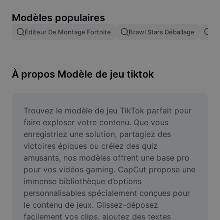
Suppression de l'arrière-plan d'images
Modèles populaires
Fusion d'images
Éditeur De Montage Fortnite
Brawl Stars Déballage
Te
Outil d'amélioration d'images
Redimensionner une image
À propos Modèle de jeu tiktok
Éditeur de photos en ligne
Générateur de mèmes
Trouvez le modèle de jeu TikTok parfait pour 
faire exploser votre contenu. Que vous 
AI Text Remover
enregistriez une solution, partagiez des 
victoires épiques ou créiez des quiz 
AI People Remover
amusants, nos modèles offrent une base pro 
pour vos vidéos gaming. CapCut propose une 
AI Inpainting
immense bibliothèque d’options 
Face Cutout
personnalisables spécialement conçues pour 
le contenu de jeux. Glissez-déposez 
facilement vos clips, ajoutez des textes 