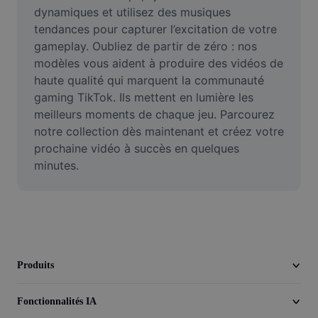
Vidéo
dynamiques et utilisez des musiques 
tendances pour capturer l’excitation de votre 
Suppression de l'arrière-plan de vidéos
gameplay. Oubliez de partir de zéro : nos 
modèles vous aident à produire des vidéos de 
Amélioration de la qualité
haute qualité qui marquent la communauté 
gaming TikTok. Ils mettent en lumière les 
Éditeur de vidéos
meilleurs moments de chaque jeu. Parcourez 
Couper une vidéo
notre collection dès maintenant et créez votre 
prochaine vidéo à succès en quelques 
Ajouter des sous-titres à une vidéo
minutes.
Convertisseur de vidéo
Produits
Fonctionnalités IA