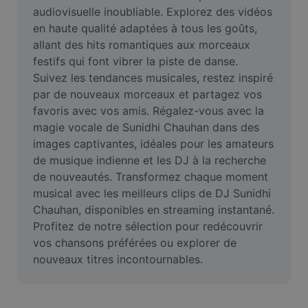
Vidéo
audiovisuelle inoubliable. Explorez des vidéos 
en haute qualité adaptées à tous les goûts, 
Suppression de l'arrière-plan de vidéos
allant des hits romantiques aux morceaux 
festifs qui font vibrer la piste de danse. 
Amélioration de la qualité
Suivez les tendances musicales, restez inspiré 
par de nouveaux morceaux et partagez vos 
Éditeur de vidéos
favoris avec vos amis. Régalez-vous avec la 
Couper une vidéo
magie vocale de Sunidhi Chauhan dans des 
images captivantes, idéales pour les amateurs 
Ajouter des sous-titres à une vidéo
de musique indienne et les DJ à la recherche 
de nouveautés. Transformez chaque moment 
Convertisseur de vidéo
musical avec les meilleurs clips de DJ Sunidhi 
Chauhan, disponibles en streaming instantané. 
Profitez de notre sélection pour redécouvrir 
vos chansons préférées ou explorer de 
nouveaux titres incontournables.