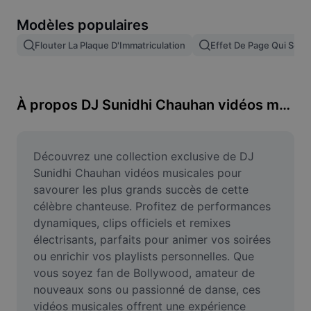
Suppression de l'arrière-plan d'images
Modèles populaires
Fusion d'images
Flouter La Plaque D'Immatriculation
Effet De Page Qui Se T
Outil d'amélioration d'images
Redimensionner une image
À propos DJ Sunidhi Chauhan vidéos musicales
Éditeur de photos en ligne
Générateur de mèmes
Découvrez une collection exclusive de DJ 
Sunidhi Chauhan vidéos musicales pour 
AI Text Remover
savourer les plus grands succès de cette 
célèbre chanteuse. Profitez de performances 
AI People Remover
dynamiques, clips officiels et remixes 
électrisants, parfaits pour animer vos soirées 
AI Inpainting
ou enrichir vos playlists personnelles. Que 
Face Cutout
vous soyez fan de Bollywood, amateur de 
nouveaux sons ou passionné de danse, ces 
vidéos musicales offrent une expérience 