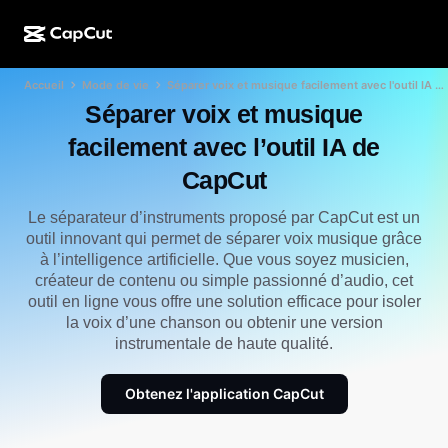
Accueil
Mode de vie
Séparer voix et musique facilement avec l'outil IA de CapCut
Création par l'IA
Fonctionnalités
À propos
CapCut pour ordinateur
Modèles pour les réseaux sociaux
Séparer voix et musique
Conception IA
Outils IA
Communauté
facilement avec l’outil IA de
CapCut en ligne
Modèles pour les fêtes de fin d'année
CapCut
Studio de vidéos
Éditeur et générateur de vidéos
CapCut Pad
Plus
Initiatives
Le séparateur d’instruments proposé par CapCut est un
Générateur de vidéos IA
Éditeur et générateur d'images
CapCut sur mobile
outil innovant qui permet de séparer voix musique grâce
Affilié(e)s
à l’intelligence artificielle. Que vous soyez musicien,
Générateur d'images IA
Éditeur et générateur de voix
Dreamina IA
Modèles de calendrier
créateur de contenu ou simple passionné d’audio, cet
Programme pour les pionniers et pionnières
outil en ligne vous offre une solution efficace pour isoler
Outil d'amélioration d'images IA
Plus
Pippit AI
Modèles pour anniversaire
la voix d’une chanson ou obtenir une version
Programme pour les partenaires créatifs
instrumentale de haute qualité.
Dreamina Seedance 2.5
Campus créatif CapCut
Cas d'utilisation
Nano Banana Pro
Obtenez l'application CapCut
Modèles d'effet
Réseaux sociaux
Gemini Omni