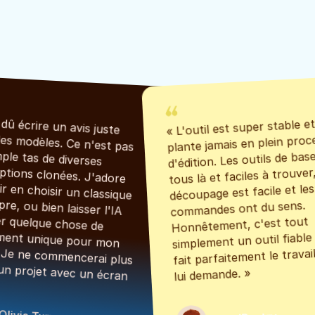
« L'outil est super stable et
« J'ai dû écrire un avis juste 
plante jamais en plein proc
pour les modèles. Ce n'est pas 
d'édition. Les outils de base
un simple tas de diverses 
tous là et faciles à trouver, 
conceptions clonées. J'adore 
découpage est facile et les 
pouvoir en choisir un classique 
commandes ont du sens. 
et propre, ou bien laisser l'IA 
Honnêtement, c'est tout 
générer quelque chose de 
simplement un outil fiable 
totalement unique pour mon 
fait parfaitement le travail
projet. Je ne commencerai plus 
lui demande. »
jamais un projet avec un écran 