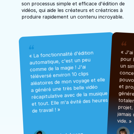
son processus simple et efficace d'édition de
vidéos, qui aide les créateurs et créatrices à
produire rapidement un contenu incroyable.
« La fonctionnalité d'édition 
automatique, c'est un peu 
comme de la magie ! J'ai 
téléversé environ 10 clips 
aléatoires de mon voyage et elle 
a généré une très belle vidéo 
récapitulative avec de la musique 
et tout. Elle m'a évité des heures 
de travail ! »
vide. »