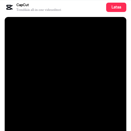
CapCut
Lataa
Trendikäs all-in-one videoeditori