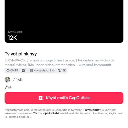
Käyttökerrat
12K
Tv vot pi nk hyy
2024-09-25, {Template usage times} usage, {Tykkäiden mallivideoiden
määrä} tykkää, {Mallineen videokommenttien lukumäärä} kommentit.
00:45
1
Kuvasuhde: 3:4
12K
ZᴇᴀK
💕🥹
Käytä mallia CapCutissa
Napauttamalla painiketta
Käytä mallia CapCutissa
hyväksyt
Palveluehdot
ja vahvistat
lukeneesi seuraavan:
Tietosuojakäytäntö
saadaksesi tietää, miten keräämme, käytämme
ja jaamme tietojasi.