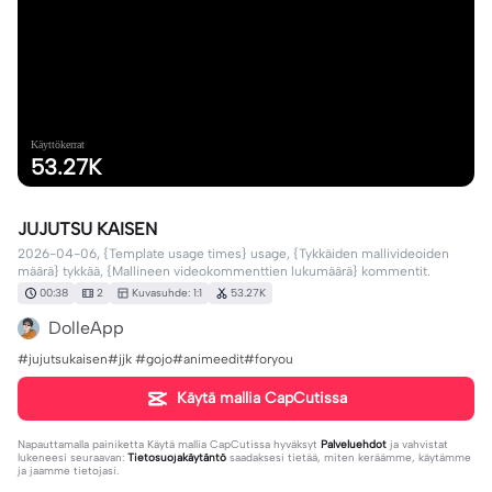
Käyttökerrat
53.27K
JUJUTSU KAISEN
2026-04-06, {Template usage times} usage, {Tykkäiden mallivideoiden
määrä} tykkää, {Mallineen videokommenttien lukumäärä} kommentit.
00:38
2
Kuvasuhde: 1:1
53.27K
DolleApp
#jujutsukaisen#jjk #gojo#animeedit#foryou
Käytä mallia CapCutissa
Napauttamalla painiketta
Käytä mallia CapCutissa
hyväksyt
Palveluehdot
ja vahvistat
lukeneesi seuraavan:
Tietosuojakäytäntö
saadaksesi tietää, miten keräämme, käytämme
ja jaamme tietojasi.