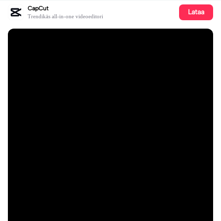
CapCut
Lataa
Trendikäs all-in-one videoeditori