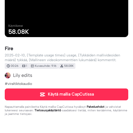
Käyttökerrat
58.08K
Fire
2025-02-10, {Template usage times} usage, {Tykkäiden mallivideoiden
määrä} tykkää, {Mallineen videokommenttien lukumäärä} kommentit.
00:26
1
Kuvasuhde: 9:16
58.08K
Lily edits
#viraltiktokaudio
Käytä mallia CapCutissa
Napauttamalla painiketta
Käytä mallia CapCutissa
hyväksyt
Palveluehdot
ja vahvistat
lukeneesi seuraavan:
Tietosuojakäytäntö
saadaksesi tietää, miten keräämme, käytämme
ja jaamme tietojasi.