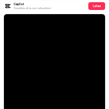
CapCut
Lataa
Trendikäs all-in-one videoeditori