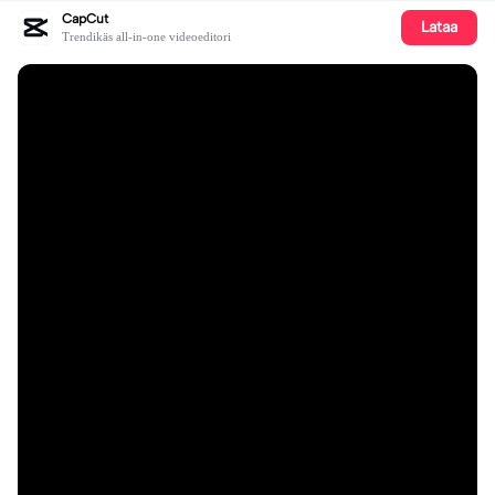
CapCut
Lataa
Trendikäs all-in-one videoeditori