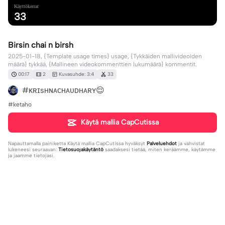
Käyttökerrat
33
Birsin chai n birsh
2025-01-18, {Template usage times} usage, {Tykkäiden mallivideoiden
määrä} tykkää, {Mallineen videokommenttien lukumäärä} kommentit.
00:17
2
Kuvasuhde: 3:4
33
#ᴋʀɪsʜɴᴀᴄʜᴀᴜᴅʜᴀʀʏ😌
#ketaho
Käytä mallia CapCutissa
Napauttamalla painiketta
Käytä mallia CapCutissa
hyväksyt
Palveluehdot
ja vahvistat
lukeneesi seuraavan:
Tietosuojakäytäntö
saadaksesi tietää, miten keräämme, käytämme
ja jaamme tietojasi.
1 kommentti
limbuni Queen 👑💖
·
2025-01-22
🥰🥰