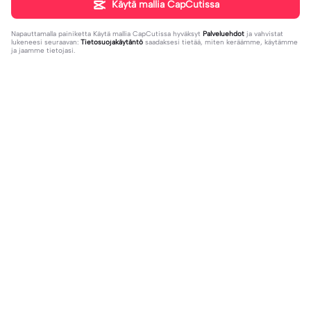
Käytä mallia CapCutissa
Napauttamalla painiketta
Käytä mallia CapCutissa
hyväksyt
Palveluehdot
ja vahvistat
lukeneesi seuraavan:
Tietosuojakäytäntö
saadaksesi tietää, miten keräämme, käytämme
ja jaamme tietojasi.
Nousussa
3.31K
593
Le jour où... | Le jour où...|#loveyou
lol yay ??? | lol yay ???|#trend #fy
#bestfriends#love#lejouroù#you
2023-10-10
p #liltay #edit #percer
2023-10-04