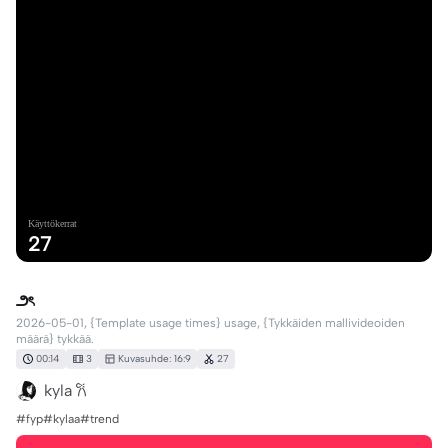
Käyttökerrat
27
౨ৎ
2026-05-01, {Template usage times} usage, {Tykkäiden mallivideoiden
määrä} tykkää.
00:14
3
Kuvasuhde: 16:9
27
kyla 𐙚
#fyp#kylaa#trend