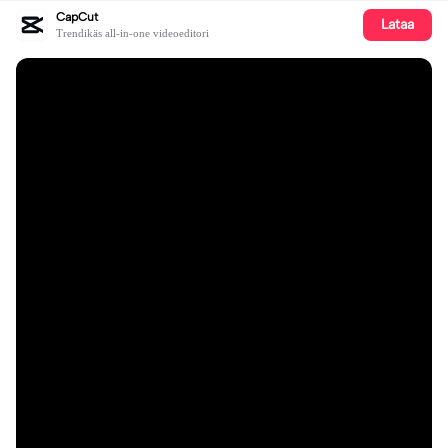
CapCut
Lataa
Trendikäs all-in-one videoeditori