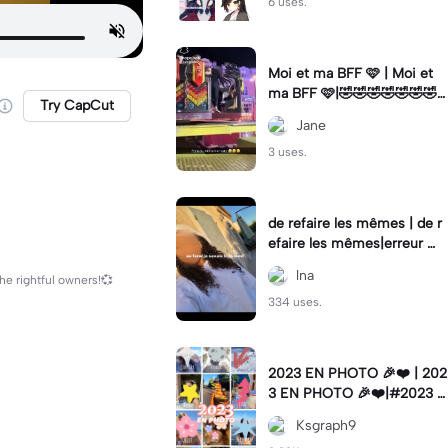
6 uses.
Moi et ma BFF 🩷 | Moi et
ma BFF 🩷|🤣🤣🤣🤣🤣🤣🤣
Try CapCut
🤣
Jane
3 uses.
de refaire les mêmes | de r
efaire les mêmes|erreur 💔
🤟🏽
lna
the rightful owners!💞
334 uses.
2023 EN PHOTO 🎉❤️ | 202
3 EN PHOTO 🎉❤️|#2023 #
photo #trend #edit #lifesty
Ksgraph9
le