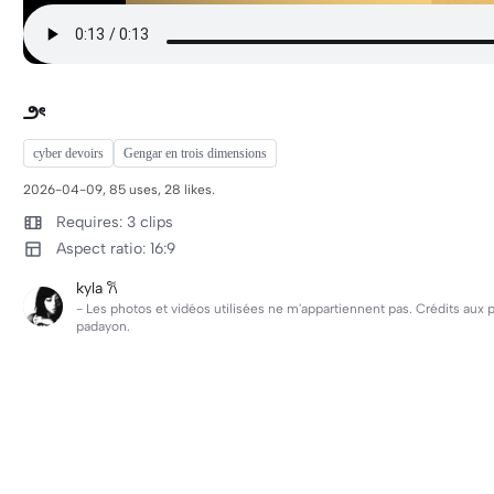
౨ৎ
cyber devoirs
Gengar en trois dimensions
2026-04-09, 85 uses, 28 likes.
Requires: 3 clips
Aspect ratio: 16:9
kyla 𐙚
- Les photos et vidéos utilisées ne m'appartiennent pas. Crédits aux p
padayon.