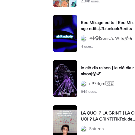
2.39K uses.
Reo Mikage edits | Reo Mik
age edits|#bluelock#edits
𖤐[🎧]Sonic's Wife彡★
4 uses.
le clé dla raison | le clé dla r
aison|😚💕
n974gm🇷🇪
546 uses.
LA QUOI ? LA GRINT | LA Q
UOI ? LA GRINT|TikTok de l
a personne sami9285#lagri
Saturna
nt #meme