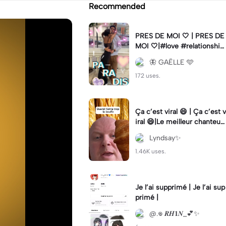
Recommended
PRES DE MOI 🤍 | PRES DE
MOI 🤍|#love #relationship
#fyp #lifestyle #trend
🦋 GAËLLE 🩵
172 uses.
Ça c’est viral 😄 | Ça c’est v
iral 😄|Le meilleur chanteur
#meme #mème #chanteu
Lyndsay✨
r #humour
1.46K uses.
Je l’ai supprimé | Je l’ai sup
primé |
@.𖦹 𝑹𝑯𝟏𝑵_💕✨