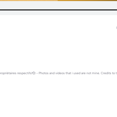
ropriétaires respectifs!💞 - Photos and videos that i used are not mine. Credits to 