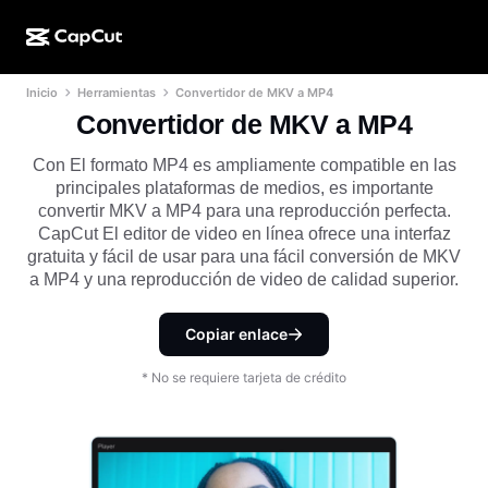
Inicio
Herramientas
Convertidor de MKV a MP4
Creación de IA
Funciones
Acerca de
CapCut para computadora
Plantillas para redes sociales
Convertidor de MKV a MP4
Diseño de IA
Herramientas de IA
Comunidad
CapCut en línea
Plantillas festivas
Con El formato MP4 es ampliamente compatible en las
principales plataformas de medios, es importante
Estudio de video
Generador y editor de videos
CapCut Pad
convertir MKV a MP4 para una reproducción perfecta.
Más
Iniciativas
CapCut El editor de video en línea ofrece una interfaz
Generador de videos con IA
Generador y editor de imágenes
CapCut para celular
gratuita y fácil de usar para una fácil conversión de MKV
Afiliados
a MP4 y una reproducción de video de calidad superior.
Generador de imágenes con IA
Generador y editor de voces
Dreamina AI
Plantillas de calendario
Programa de pioneros
Optimizador de imágenes de IA
Copiar enlace
Más
Pippit AI
Plantillas para aniversarios
Programa para socios creativos
Dreamina Seedance 2.5
* No se requiere tarjeta de crédito
Campus creativo de CapCut
Casos de uso
Nano Banana Pro
Plantillas de efectos
Redes sociales
Gemini Omni