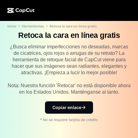
Inicio
Herramientas
Retoca la cara en línea gratis
Creación de IA
Funciones
Acerca de
CapCut para computadora
Plantillas para redes sociales
Retoca la cara en línea gratis
Diseño de IA
Herramientas de IA
Comunidad
CapCut en línea
Plantillas festivas
¿Busca eliminar imperfecciones no deseadas, marcas
de cicatrices, ojos rojos o arrugas de su retrato? La
Estudio de video
Generador y editor de videos
CapCut Pad
herramienta de retoque facial de CapCut viene para
Más
Iniciativas
hacer que sus imágenes sean radiantes, elegantes y
Generador de videos con IA
Generador y editor de imágenes
CapCut para celular
atractivas. ¡Empieza a lucir lo mejor posible!
Afiliados
Generador de imágenes con IA
Generador y editor de voces
Dreamina AI
Nota: Nuestra función 'Retocar' no está disponible ahora
Plantillas de calendario
Programa de pioneros
en los Estados Unidos. Manténganse al tanto.
Optimizador de imágenes de IA
Más
Pippit AI
Plantillas para aniversarios
Programa para socios creativos
Dreamina Seedance 2.5
Copiar enlace
Campus creativo de CapCut
Casos de uso
Nano Banana Pro
* No se requiere tarjeta de crédito
Plantillas de efectos
Redes sociales
Gemini Omni