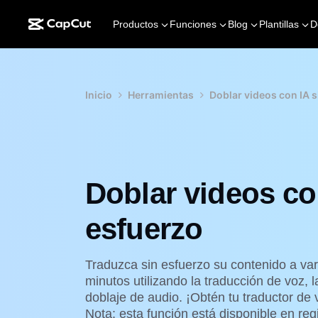
Productos
Funciones
Blog
Plantillas
D
Inicio
Herramientas
Doblar videos con IA s
Doblar videos co
esfuerzo
Traduzca sin esfuerzo su contenido a var
minutos utilizando la traducción de voz, l
doblaje de audio. ¡Obtén tu traductor de 
Nota: esta función está disponible en reg