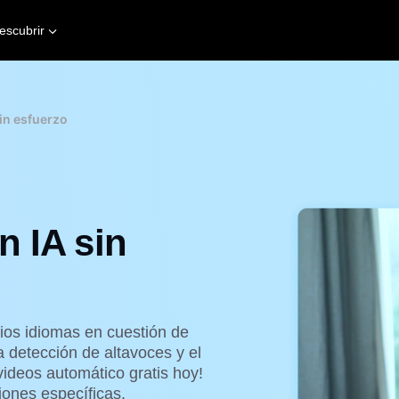
escubrir
in esfuerzo
n IA sin
ios idiomas en cuestión de
a detección de altavoces y el
videos automático gratis hoy!
iones específicas.