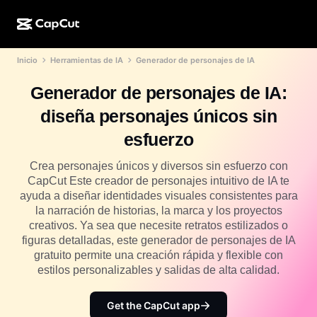
Inicio
Herramientas de IA
Generador de personajes de IA
Creación de IA
Funciones
Acerca de
CapCut para computadora
Plantillas para redes sociales
Generador de personajes de IA:
Diseño de IA
Herramientas de IA
Comunidad
CapCut en línea
Plantillas festivas
diseña personajes únicos sin
Estudio de video
Generador y editor de videos
CapCut Pad
esfuerzo
Más
Iniciativas
Generador de videos con IA
Generador y editor de imágenes
CapCut para celular
Crea personajes únicos y diversos sin esfuerzo con
Afiliados
CapCut Este creador de personajes intuitivo de IA te
Generador de imágenes con IA
Generador y editor de voces
Dreamina AI
ayuda a diseñar identidades visuales consistentes para
Plantillas de calendario
Programa de pioneros
la narración de historias, la marca y los proyectos
Optimizador de imágenes de IA
Más
Pippit AI
creativos. Ya sea que necesite retratos estilizados o
Plantillas para aniversarios
Programa para socios creativos
figuras detalladas, este generador de personajes de IA
Dreamina Seedance 2.5
gratuito permite una creación rápida y flexible con
Campus creativo de CapCut
estilos personalizables y salidas de alta calidad.
Casos de uso
Nano Banana Pro
Plantillas de efectos
Redes sociales
Get the CapCut app
Gemini Omni