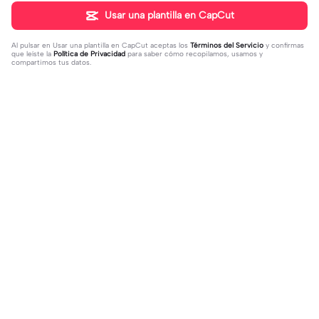
Usar una plantilla en CapCut
Al pulsar en
Usar una plantilla en CapCut
aceptas los
Términos del Servicio
y confirmas
que leíste la
Política de Privacidad
para saber cómo recopilamos, usamos y
compartimos tus datos.
Tendencia
33
140.66K
yo me quedé ala | yo me quedé ala|
Que hermosa esta 😍 | Que hermos
Mitad
2023-12-27
a esta 😍|#mamá
2023-12-13