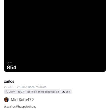
Usos
854
xaños
2026-01-25, 854 uses, 95 likes.
01:49
34
Relación de aspecto: 3:4
854
Miri Soto479
#xvaños#happybrthday