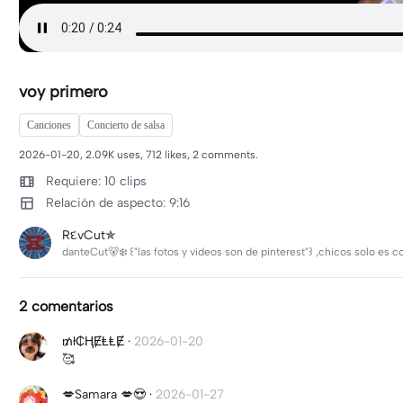
voy primero
Canciones
Concierto de salsa
2026-01-20, 2.09K uses, 712 likes, 2 comments.
Requiere: 10 clips
Relación de aspecto: 9:16
RદvCut✯
danteCut🐻‍❄️ ꒰"las fotos y videos son de pinterest"꒱ ,chicos solo es 
2 comentarios
₥ł₵ⱧɆⱠⱠɆ
·
2026-01-20
🥰
💋Samara 💋😍
·
2026-01-27