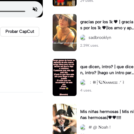
29 uses.
gracias por los 1k 💗 | gracia
s por los 1k 💗|los amo y apr
Probar CapCut
ecio demasiado 💖 #sadbro
sadbrooklyn
oklyn #viral #fyp
2.39K uses.
que dicen, intro? | que dice
n, intro? |hago un intro para
videos de este tipo? 🙀
﹕ⵌ┆🪐𝐍ᴀɴᴍɪɪɪ .ᐟ ꒱
4 uses.
Mis niñas hermosas | Mis ni
ñas hermosas|💗💗‼️‼️
# @ 𝐍oah !