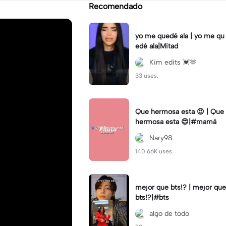
Recomendado
yo me quedé ala | yo me qu
edé ala|Mitad
Kim edits 💓🫶
33 uses.
Que hermosa esta 😍 | Que
hermosa esta 😍|#mamá
Nary98
140.66K uses.
mejor que bts!? | mejor que
bts!?|#bts
algo de todo