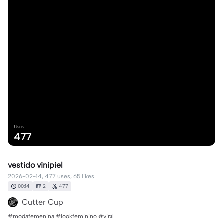
Usos
477
vestido vinipiel
2026-02-14, 477 uses, 65 likes.
00:14
2
477
Cutter Cup
#modafemenina #lookfeminino #viral