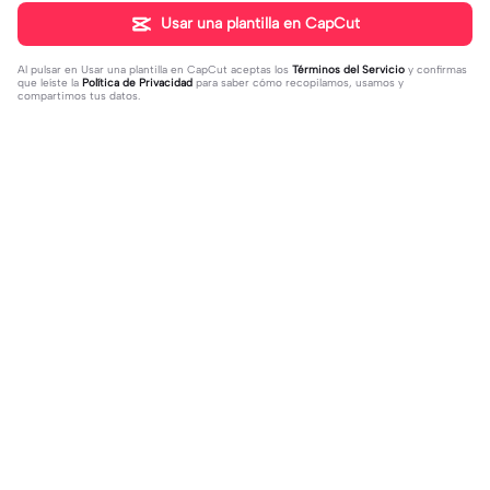
Usar una plantilla en CapCut
Al pulsar en
Usar una plantilla en CapCut
aceptas los
Términos del Servicio
y confirmas
que leíste la
Política de Privacidad
para saber cómo recopilamos, usamos y
compartimos tus datos.
Tendencia
21
1.69K
Para mi unu | Para mi unu|👽
so this Is love?<3 | so this Is love?<
2023-11-25
3|amo los gansitos! 😿💞 #twice#tr
2023-11-15
end#viral?