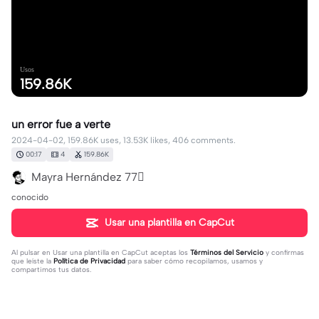
Usos
159.86K
un error fue a verte
2024-04-02, 159.86K uses, 13.53K likes, 406 comments.
00:17
4
159.86K
Mayra Hernández 77🫟
conocido
Usar una plantilla en CapCut
Al pulsar en
Usar una plantilla en CapCut
aceptas los
Términos del Servicio
y confirmas
que leíste la
Política de Privacidad
para saber cómo recopilamos, usamos y
compartimos tus datos.
406 comentarios