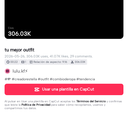
Usos
306.03K
tu mejor outfit
2026-05-26, 306.03K uses, 41.07K likes, 29 comments.
00:22
1
Relación de aspecto: 9:16
306.03K
lulu.kf⚡️
#💸 #creadorestella #outfit #combioderopa #tendencia
Usar una plantilla en CapCut
Al pulsar en
Usar una plantilla en CapCut
aceptas los
Términos del Servicio
y confirmas
que leíste la
Política de Privacidad
para saber cómo recopilamos, usamos y
compartimos tus datos.
29 comentarios