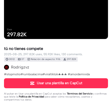
Usos
297.82K
tú no tienes compete
2025-08-25, 297.82K uses, 55.92K likes, 130 comments.
00:12
37
Relación de aspecto: 9:16
297.82K
Rodrigzvz
#stopmotio#rumboalacima#viraltiktok🔥🔥🔥 #amordemivida
Usar una plantilla en CapCut
Al pulsar en
Usar una plantilla en CapCut
aceptas los
Términos del Servicio
y confirmas
que leíste la
Política de Privacidad
para saber cómo recopilamos, usamos y
compartimos tus datos.