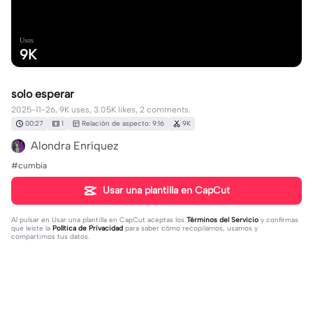
Usos
9K
solo esperar
2025-11-26, 9K uses, 3.05K likes, 2 comments.
00:27
1
Relación de aspecto: 9:16
9K
Alondra Enríquez
#cumbia
Usar una plantilla en CapCut
Al pulsar en
Usar una plantilla en CapCut
aceptas los
Términos del Servicio
y confirmas
que leíste la
Política de Privacidad
para saber cómo recopilamos, usamos y
compartimos tus datos.
2 comentarios
user8407459042177
·
2026-06-17