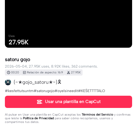
Usos
27.95K
satoru gojo
2026-05-04, 27.95K uses, 8.92K likes, 362 comments.
00:20
Relación de aspecto: 16:9
27.95K
{~★gojo_satoru★~}🎗️
#kesfettutsuntm#satorugojo#oyelsineedit#KEŠETTTTALO
Usar una plantilla en CapCut
Al pulsar en
Usar una plantilla en CapCut
aceptas los
Términos del Servicio
y confirmas
que leíste la
Política de Privacidad
para saber cómo recopilamos, usamos y
compartimos tus datos.