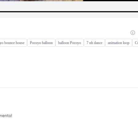
yo bounce house
Pocoyo balloon
balloon Pocoyo
7 nh dance
animation loop
C
mento!