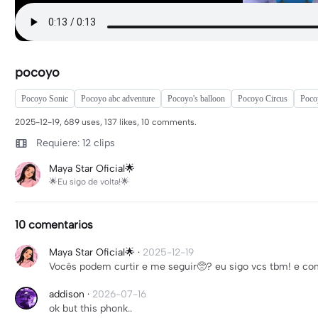
pocoyo
Pocoyo Sonic
Pocoyo abc adventure
Pocoyo's balloon
Pocoyo Circus
Poco
2025-12-19, 689 uses, 137 likes, 10 comments.
Requiere: 12 clips
Maya Star Oficial🌟
🌟Eu sigo de volta!🌟
10 comentarios
Maya Star Oficial🌟
·
2025-12-19
Vocês podem curtir e me seguir🥺? eu sigo vcs tbm! e co
addison
·
2026-07-16
ok but this phonk..