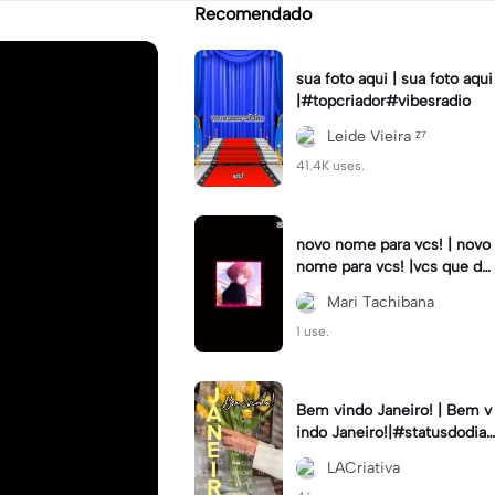
Recomendado
sua foto aqui | sua foto aqui
|#topcriador#vibesradio
Leide Vieira ᶻ⁷
41.4K uses.
novo nome para vcs! | novo
nome para vcs! |vcs que de
cidem! :3 #tokyo_revenger
Mari Tachibana
s #hinatatachibana
1 use.
Bem vindo Janeiro! | Bem v
indo Janeiro!|#statusdodia
#bemvindojaneiro #rumoa
LACriativa
otop #bemvindo2024