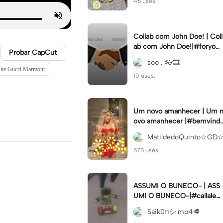
46 uses.
Collab com John Doe! | Coll
ab com John Doe!|#foryou
Probar CapCut
#trend #viral #xyzbca #sm
soo . 👓🎞️
tbendy
ute Gucci Marmont
10 uses.
Um novo amanhecer | Um n
ovo amanhecer |#bemvind
2024#fimdeano
MatildedoQuinto☆GD
575 uses.
ASSUMI O BUNECO- | ASS
UMI O BUNECO-|#callaleat
ória#meme#modelo#viral
Saik0πシ︎.mp4🥩
#fypcapcut🔥🔥🔥