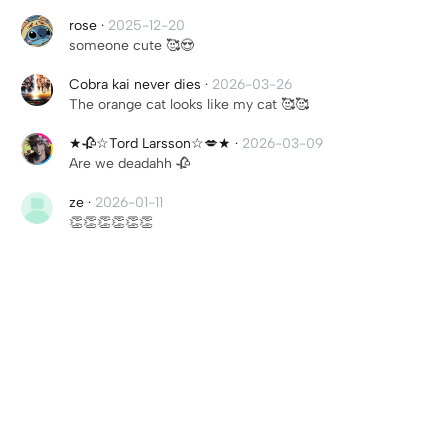
rose
·
2025-12-20
someone cute 🥰😍
Cobra kai never dies
·
2026-03-26
The orange cat looks like my cat 🥰🥰
★🥀☆Tord Larsson☆💋★
·
2026-03-09
Are we deadahh 🥀
ze
·
2026-01-11
👏👏👏👏👏👏