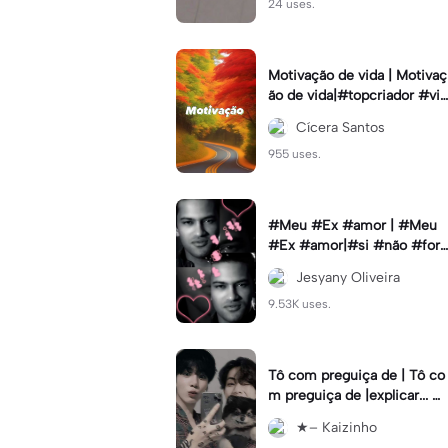
24 uses.
Motivação de vida | Motivaç
ão de vida|#topcriador #vib
esmotiva
Cícera Santos
955 uses.
#Meu #Ex #amor | #Meu
#Ex #amor|#si #não #for
#pedir #muito
Jesyany Oliveira
9.53K uses.
Tô com preguiça de | Tô co
m preguiça de |explicar... #
Cabelorosa
★– Kaizinho