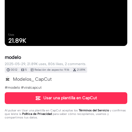
Usos
21.89K
modelo
2025-05-29, 21.89K uses, 806 likes, 2 comments.
00:12
5
Relación de aspecto: 9:16
21.89K
Modelos_ CapCut
#modelo #viralcapcut
Usar una plantilla en CapCut
Al pulsar en
Usar una plantilla en CapCut
aceptas los
Términos del Servicio
y confirmas
que leíste la
Política de Privacidad
para saber cómo recopilamos, usamos y
compartimos tus datos.