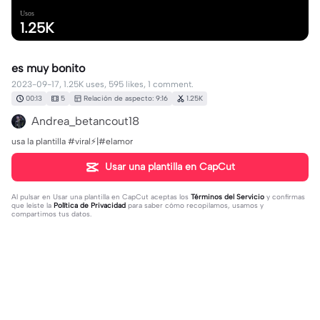
Usos
1.25K
es muy bonito
2023-09-17, 1.25K uses, 595 likes, 1 comment.
00:13
5
Relación de aspecto: 9:16
1.25K
Andrea_betancout18
usa la plantilla #viral⚡️|#elamor
Usar una plantilla en CapCut
Al pulsar en
Usar una plantilla en CapCut
aceptas los
Términos del Servicio
y confirmas
que leíste la
Política de Privacidad
para saber cómo recopilamos, usamos y
compartimos tus datos.
1 comentario
Theninoff
·
2026-05-12
es pero que no te traicionen la traición llege de el que
menos esperas ahora soy frio distante 🥺