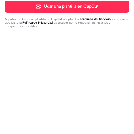
Usar una plantilla en CapCut
Al pulsar en
Usar una plantilla en CapCut
aceptas los
Términos del Servicio
y confirmas
que leíste la
Política de Privacidad
para saber cómo recopilamos, usamos y
compartimos tus datos.
Tendencia
16
51
off my page🫥 dni | off my page🫥 d
Huo huo&hu tao | Huo huo&hu tao |
ni|#dni
2024-01-15
Usable #genshin #fyp #evyyy
2024-01-13