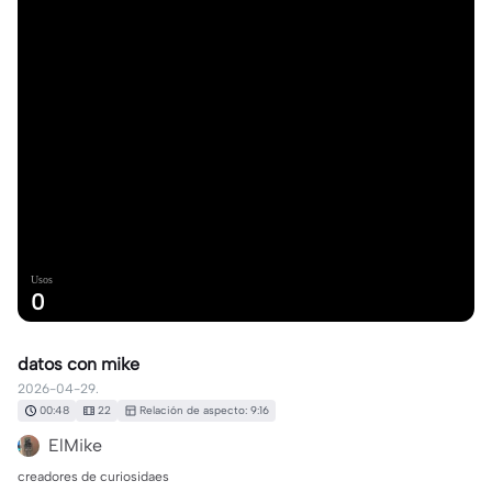
Usos
0
datos con mike
2026-04-29.
00:48
22
Relación de aspecto: 9:16
ElMike
creadores de curiosidaes