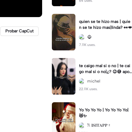
64 uses.
quien se te hizo mas | quie
n se te hizo mas|linda? 👀💋
Probar CapCut
🧌
7.11K uses.
te caigo mal si o no | te cai
go mal si o no|¿? 😉😅 apoy
o
michel
22.11K uses.
Yo Yo Yo Yo | Yo Yo Yo Yo|
😻✨
𐙚 𝐈𝐒𝐈𝐓𝐀𝐏𝐏 ᵎᵎ