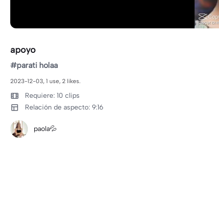
apoyo
#parati holaa
2023-12-03, 1 use, 2 likes.
Requiere: 10 clips
Relación de aspecto: 9:16
paola💦