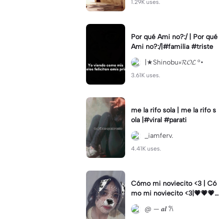
1.29K uses.
Por qué Ami no?:/ | Por qué
Ami no?:/|#familia #triste
|★Shinobu»𝓡𝓞𝓛 °•
3.61K uses.
me la rifo sola | me la rifo s
ola |#viral #parati
_iamferv.
4.41K uses.
Cómo mi noviecito <3 | Có
mo mi noviecito <3|💗💗💗
💗
@ — 𝒂𝒍 𐙚