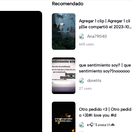
Recomendado
Agregar 1 clip | Agregar 1 cli
p|Se compartió el 2023-10-
07
Ana79040
665 uses.
que sentimiento soy? | que
sentimiento soy?|noooooo
dorelits
27 uses.
Otro pedido <3 | Otro pedid
o <3|#i love you #d
▸🎧ᐟ𝐋𝐞𝐨𝐧𝐚ᝰ🦇.