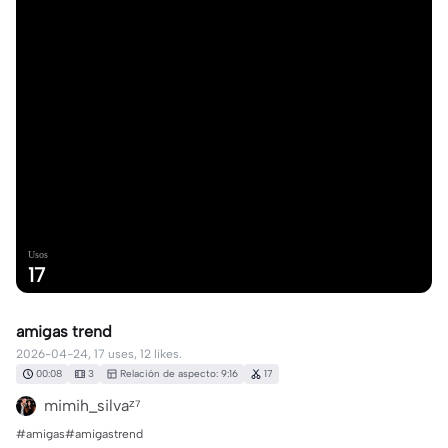
Usos
17
amigas trend
2026-04-24, 17 uses, 12 likes.
00:08
3
Relación de aspecto: 9:16
17
mimih_silvaᶻ⁷
#amigas#amigastrend