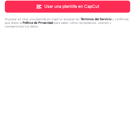
Usar una plantilla en CapCut
Al pulsar en
Usar una plantilla en CapCut
aceptas los
Términos del Servicio
y confirmas
que leíste la
Política de Privacidad
para saber cómo recopilamos, usamos y
compartimos tus datos.
Tendencia
395.26K
14.28K
deixa seu @ do insta | deixa seu @
Eu sobrevivi, amém | Eu sobrevivi, a
do insta|Câmera lenta #fyp #viral
2023-08-09
mém |#felizanono#feliz2023
2022-12-27
#trend #fypツ⁠