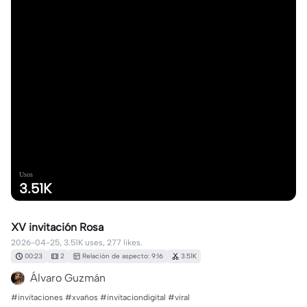
Usos
3.51K
XV invitación Rosa
2026-04-25, 3.51K uses, 277 likes.
00:23
2
Relación de aspecto: 9:16
3.51K
Álvaro Guzmán
#invitaciones #xvaños #invitaciondigital #viral