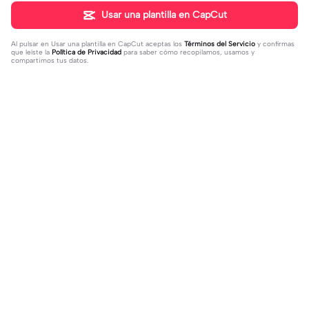
Usar una plantilla en CapCut
Al pulsar en
Usar una plantilla en CapCut
aceptas los
Términos del Servicio
y confirmas
que leíste la
Política de Privacidad
para saber cómo recopilamos, usamos y
compartimos tus datos.
Tendencia
12
239
MAMÁ NO DIGAS ESO! | MAMÁ NO
mejos con dere | mejos con dere|tu
DIGAS ESO! |TU NO ERES EST6P1D
2023-11-26
s mejos fav?😻👊🏻
2023-11-25
4 TU ERES MARAVILLOSA 😭