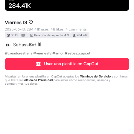
284.41K
Viernes 13 🤍
2025-06-13, 284.41K uses, 48 likes, 4 comments.
00:13
1
Relación de aspecto: 4:3
284.41K
Sebass𝕮𝖚𝖙 🕷️
#creadorestrella #viernes13 #amor #sebasxcapcut
Usar una plantilla en CapCut
Al pulsar en
Usar una plantilla en CapCut
aceptas los
Términos del Servicio
y confirmas
que leíste la
Política de Privacidad
para saber cómo recopilamos, usamos y
compartimos tus datos.
4 comentarios
Camila Macias569
·
2025-06-13
q algn me explique xfa q se celebra el viernes 13 xfaa