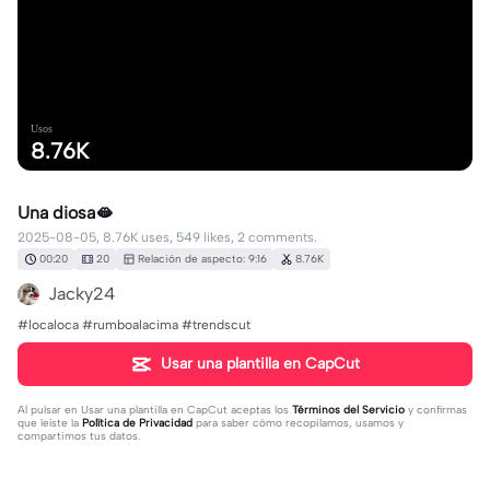
Usos
8.76K
Una diosa🫦
2025-08-05, 8.76K uses, 549 likes, 2 comments.
00:20
20
Relación de aspecto: 9:16
8.76K
Jacky24
#localoca #rumboalacima #trendscut
Usar una plantilla en CapCut
Al pulsar en
Usar una plantilla en CapCut
aceptas los
Términos del Servicio
y confirmas
que leíste la
Política de Privacidad
para saber cómo recopilamos, usamos y
compartimos tus datos.