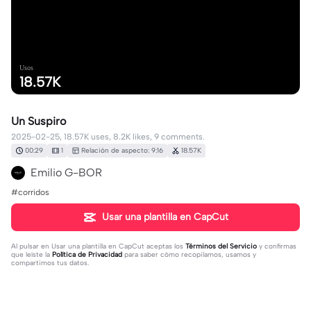
Usos
18.57K
Un Suspiro
2025-02-25, 18.57K uses, 8.2K likes, 9 comments.
00:29
1
Relación de aspecto: 9:16
18.57K
Emilio G-BOR
#corridos
Usar una plantilla en CapCut
Al pulsar en
Usar una plantilla en CapCut
aceptas los
Términos del Servicio
y confirmas
que leíste la
Política de Privacidad
para saber cómo recopilamos, usamos y
compartimos tus datos.
9 comentarios