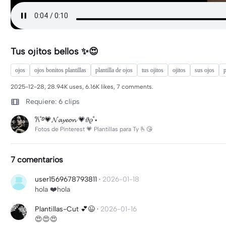
Tus ojitos bellos ✨😍
ojos
ojos bonitos plantillas
plantilla de ojos
tus ojitos
ojitos
sus ojos
p
2025-12-28, 28.94K uses, 6.16K likes, 7 comments.
Requiere: 6 clips
𐙚˚࿔💗𝓝𝓪𝔂𝓮𝓸𝓷 💗𝜗𝜚˚⋆
Fotos de Pinterest 💗 Plantillas para Ty 🫰😘
7 comentarios
user1569678793811
·
2026-01-18
hola ❤️hola
Plantillas-Cut 💕😉
·
2026-01-16
😍😍😍