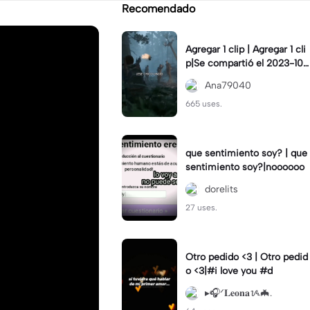
Recomendado
Agregar 1 clip | Agregar 1 cli
p|Se compartió el 2023-10-
07
Ana79040
665 uses.
que sentimiento soy? | que
sentimiento soy?|noooooo
dorelits
27 uses.
Otro pedido <3 | Otro pedid
o <3|#i love you #d
▸🎧ᐟ𝐋𝐞𝐨𝐧𝐚ᝰ🦇.