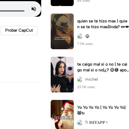
64 uses.
quien se te hizo mas | quie
n se te hizo mas|linda? 👀💋
Probar CapCut
🧌
7.11K uses.
te caigo mal si o no | te cai
go mal si o no|¿? 😉😅 apoy
o
michel
22.11K uses.
Yo Yo Yo Yo | Yo Yo Yo Yo|
😻✨
𐙚 𝐈𝐒𝐈𝐓𝐀𝐏𝐏 ᵎᵎ