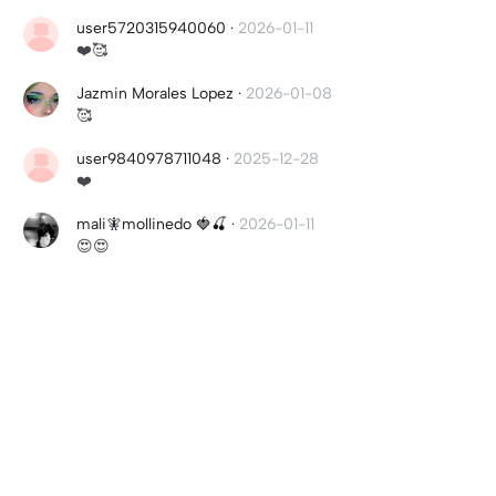
user5720315940060
·
2026-01-11
❤️🥰
Jazmin Morales Lopez
·
2026-01-08
🥰
user9840978711048
·
2025-12-28
❤️
mali🧚mollinedo 🍓🍒
·
2026-01-11
😍😍