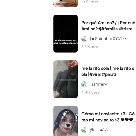
1.29K uses.
Por qué Ami no?:/ | Por qué
Ami no?:/|#familia #triste
|★Shinobu»𝓡𝓞𝓛 °•
3.61K uses.
me la rifo sola | me la rifo s
ola |#viral #parati
_iamferv.
4.41K uses.
Cómo mi noviecito <3 | Có
mo mi noviecito <3|💗💗💗
💗
@ — 𝒂𝒍 𐙚