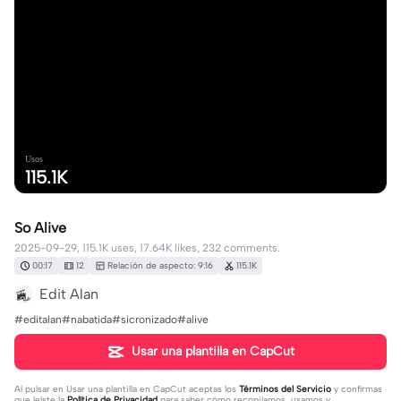
Usos
115.1K
So Alive
2025-09-29, 115.1K uses, 17.64K likes, 232 comments.
00:17
12
Relación de aspecto: 9:16
115.1K
Edit Alan
#editalan#nabatida#sicronizado#alive
Usar una plantilla en CapCut
Al pulsar en
Usar una plantilla en CapCut
aceptas los
Términos del Servicio
y confirmas
que leíste la
Política de Privacidad
para saber cómo recopilamos, usamos y