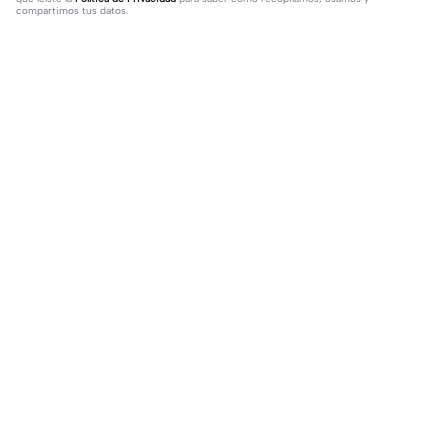
compartimos tus datos.
232 comentarios
Ginababy
·
2026-05-13
𝐈 𝐥𝐨𝐯𝐞 𝐆𝐎𝐀𝐓
SK/MaxLux
·
2025-10-28
I love this song so very much please like this coment and
the video❤️❤️🥰
Tendencia