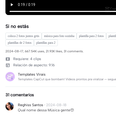
Si no estás
coloca 2 fotos juntos grtis
música para foto sozinha
plantilla para 2 fotos
planti
plantillas de 2 fotos
plantillas para 2
2024-08-17, 667.54K uses, 21.93K likes, 31 comments.
Requiere: 4 clips
Relación de aspecto: 9:16
Templates Virais
Templates CapCut que bombam! Vídeos prontos pra viralizar — segue e
31 comentarios
Reghiss Santos
·
2024-08-18
Qual nome dessa Música gente🥺