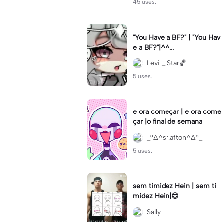
45 uses.
"You Have a BF?" | "You Hav
e a BF?"|^^...
Levi _ Star🏀
5 uses.
e ora começar | e ora come
çar |o final de semana
_°∆^sr.afton^∆°_
5 uses.
sem timidez Hein | sem ti
midez Hein|😌
Sally