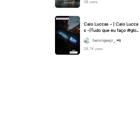
38 uses.
Caio Luccas - | Caio Lucca
s -|Tudo que eu faço #glow
up#caioluccas#tipografia#l
henriqeejr_ 📲
yrics
28.7K uses.