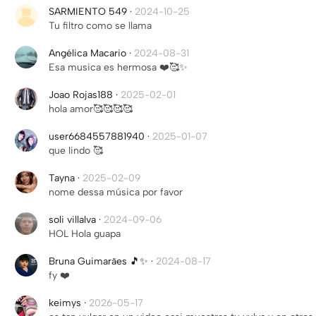
SARMIENTO 549
·
2024-10-25
Tu filtro como se llama
Angélica Macario
·
2024-08-31
Esa musica es hermosa ❤️🥰✨
Joao Rojas188
·
2025-02-01
hola amor🥰🥰🥰🥰
user6684557881940
·
2025-01-07
que lindo 🥰
Tayna
·
2025-02-09
nome dessa música por favor
soli villalva
·
2024-09-06
HOL Hola guapa
Bruna Guimarães 🎵✨️
·
2024-08-17
fy ❤️
keimys
·
2026-05-17