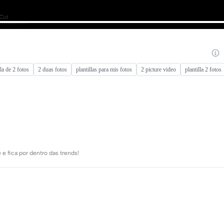
lla de 2 fotos
2 duas fotos
plantillas para mis fotos
2 picture video
plantilla 2 fotos
 fica por dentro das trends!