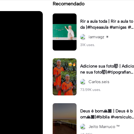
Recomendado
Rir a aula toda | Rir a aula to
da |#hojeaaula #amigas #tr
endtikitok #melhoresamiga
iamvagz ✴︎
s
31K uses.
Adicione sua foto🤯 | Adicio
ne sua foto🤯|#tipografiano
va #status #tipografia
Carlos.seis
73.59K uses.
Deus é bom🙏🏼 | Deus é b
om🙏🏼|#biblia #versiculo
#cristao #agro #tipografia
Jeito Marruco ™️
#fy #fyp