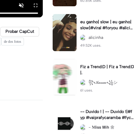
60.85K uses.
eu ganho| slow | eu ganho|
slow|#viral #foryou #alicin
Probar CapCut
ha #cameralenta #slow
alicinha
de dos fotos
49.52K uses.
Fiz a Trend:D | Fiz a Trend:D
|.
꧂𝒦𝒶𝓃𝒶ℯ꧁シ
61 uses.
-- Duvido ! | -- Duvido !|#f
yp #vaiprafycaramba #fyca
pcut #viral
- 𝐌𝗶𝘀𝘀 𝗠𝗶𝗵 🌼