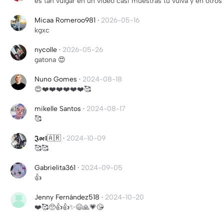
es tan vulgar en un video casi muestras tu vulva y en otros
Micaa Romeroo981
·
2026-05-16
kgxc
nycolle
·
2026-05-26
gatona 😍
Nuno Gomes
·
2024-08-18
😍❤️❤️❤️❤️❤️❤️🥰
mikelle Santos
·
2024-08-17
🥰
𝕵𝖔𝖊𝖑🇦🇷
·
2024-10-09
🥰🥰
Gabrielita361
·
2024-09-05
👍
Jenny Fernández518
·
2024-10-20
❤️🥰🥺👍👍✨😄🙏💗😘