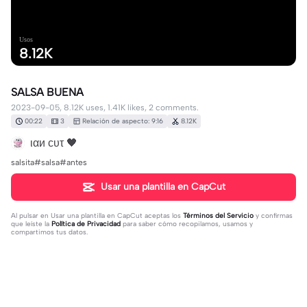
Usos
8.12K
SALSA BUENA
2023-09-05, 8.12K uses, 1.41K likes, 2 comments.
00:22
3
Relación de aspecto: 9:16
8.12K
ιαи ϲυτ 🖤
salsita#salsa#antes
Usar una plantilla en CapCut
Al pulsar en
Usar una plantilla en CapCut
aceptas los
Términos del Servicio
y confirmas
que leíste la
Política de Privacidad
para saber cómo recopilamos, usamos y
compartimos tus datos.
2 comentarios
angel pecho becerra
·
2025-09-01