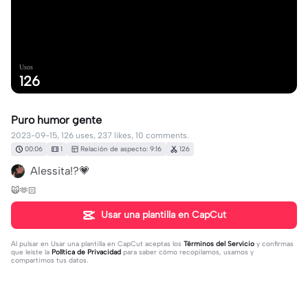
Usos
126
Puro humor gente
2023-09-15, 126 uses, 237 likes, 10 comments.
00:06
1
Relación de aspecto: 9:16
126
Alessita!?💗
🙀🫶🏻
Usar una plantilla en CapCut
Al pulsar en
Usar una plantilla en CapCut
aceptas los
Términos del Servicio
y confirmas
que leíste la
Política de Privacidad
para saber cómo recopilamos, usamos y
compartimos tus datos.
10 comentarios