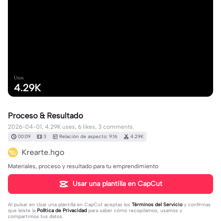
Usos
4.29K
Proceso & Resultado
2026-04-01, 4.29K uses, 6 likes, 3 comments.
00:09
3
Relación de aspecto: 9:16
4.29K
Krearte.hgo
Materiales, proceso y resultado para tu emprendimiento
Usar una plantilla en CapCut
Al pulsar en
Usar una plantilla en CapCut
aceptas los
Términos del Servicio
y confirmas
que leíste la
Política de Privacidad
para saber cómo recopilamos, usamos y
compartimos tus datos.