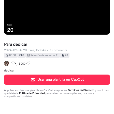
Usos
20
Para dedicar
2024-02-14, 20 uses, 150 likes, 7 comments.
00:08
8
Relación de aspecto: 1:1
20
♡•jisoo•♡
dedica
Usar una plantilla en CapCut
Al pulsar en
Usar una plantilla en CapCut
aceptas los
Términos del Servicio
y confirmas
que leíste la
Política de Privacidad
para saber cómo recopilamos, usamos y
compartimos tus datos.
7 comentarios