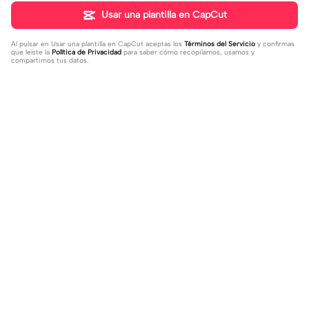
Usar una plantilla en CapCut
Al pulsar en
Usar una plantilla en CapCut
aceptas los
Términos del Servicio
y confirmas
que leíste la
Política de Privacidad
para saber cómo recopilamos, usamos y
compartimos tus datos.
Tendencia
12
239
MAMÁ NO DIGAS ESO! | MAMÁ NO
mejos con dere | mejos con dere|tu
DIGAS ESO! |TU NO ERES EST6P1D
2023-11-26
s mejos fav?😻👊🏻
2023-11-25
4 TU ERES MARAVILLOSA 😭