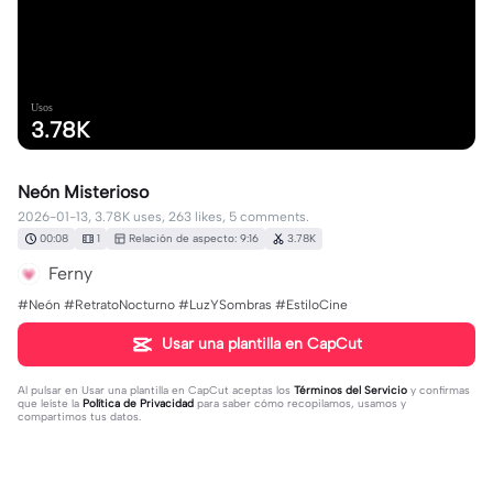
Usos
3.78K
Neón Misterioso
2026-01-13, 3.78K uses, 263 likes, 5 comments.
00:08
1
Relación de aspecto: 9:16
3.78K
Ferny
#Neón #RetratoNocturno #LuzYSombras #EstiloCine
Usar una plantilla en CapCut
Al pulsar en
Usar una plantilla en CapCut
aceptas los
Términos del Servicio
y confirmas
que leíste la
Política de Privacidad
para saber cómo recopilamos, usamos y
compartimos tus datos.
5 comentarios