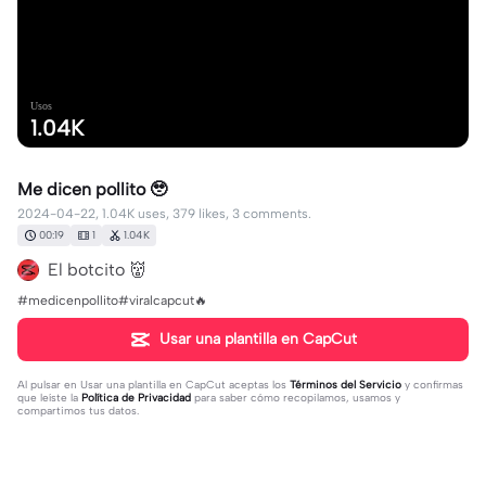
Usos
1.04K
Me dicen pollito 🥹
2024-04-22, 1.04K uses, 379 likes, 3 comments.
00:19
1
1.04K
El botcito 👹
#medicenpollito#viralcapcut🔥
Usar una plantilla en CapCut
Al pulsar en
Usar una plantilla en CapCut
aceptas los
Términos del Servicio
y confirmas
que leíste la
Política de Privacidad
para saber cómo recopilamos, usamos y
compartimos tus datos.
3 comentarios