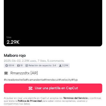
Usos
2.29K
Malboro rojo
2025-06-02, 2.29K uses, 7 likes, 5 comments.
00:14
18
Relación de aspecto: 3:4
2.29K
Rmanzzdtx [AR]
#creadorestrella#camaralenta#trendscut#velocity#fyp
Usar una plantilla en CapCut
Al pulsar en
Usar una plantilla en CapCut
aceptas los
Términos del Servicio
y confirmas
que leíste la
Política de Privacidad
para saber cómo recopilamos, usamos y
compartimos tus datos.